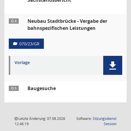
Sachstandsbericht
Neubau Stadtbrücke - Vergabe der
Ö 4
bahnspezifischen Leistungen
070/23/GR
Vorlage
Baugesuche
Ö 5
Letzte Änderung: 07.08.2026
Software:
Sitzungsdienst
(Wird in
12:46:19
Session