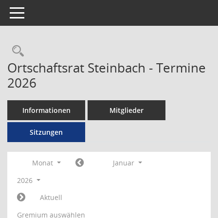
Toggle navigation
Rechercheauswahl
Ortschaftsrat Steinbach - Termine
2026
Informationen
Mitglieder
Sitzungen
Monat
Januar
2026
Aktuell
Gremium auswählen