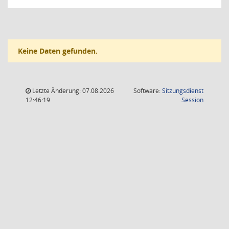
Keine Daten gefunden.
Letzte Änderung: 07.08.2026
Software:
Sitzungsdienst
(Wird in
12:46:19
Session