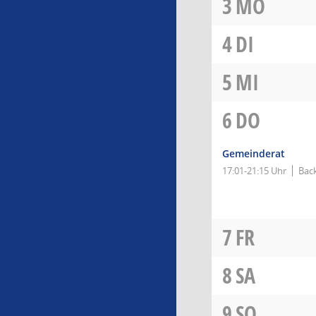
3
MO
4
DI
5
MI
6
DO
Gemeinderat
17:01-21:15 Uhr
Bac
7
FR
8
SA
9
SO