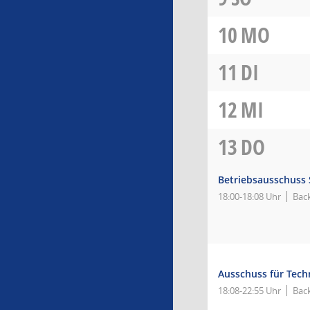
10
MO
11
DI
12
MI
13
DO
Betriebsausschuss
18:00-18:08 Uhr
Back
Ausschuss für Tec
18:08-22:55 Uhr
Back