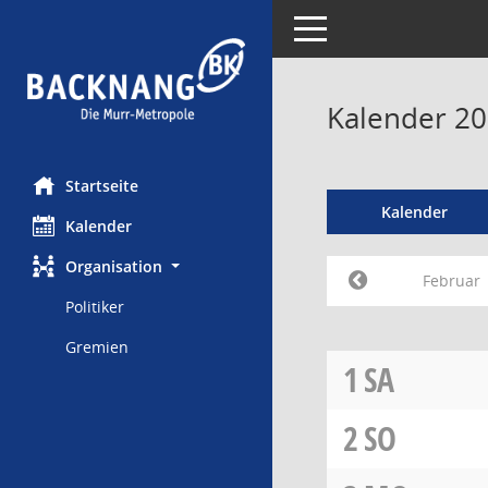
Toggle navigation
Kalender 20
Startseite
Kalender
Kalender
Organisation
Februar
Politiker
Gremien
1
SA
2
SO