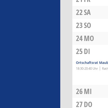
22
SA
23
SO
24
MO
25
DI
Ortschaftsrat Mau
18:30-20:40 Uhr
Rat
26
MI
27
DO