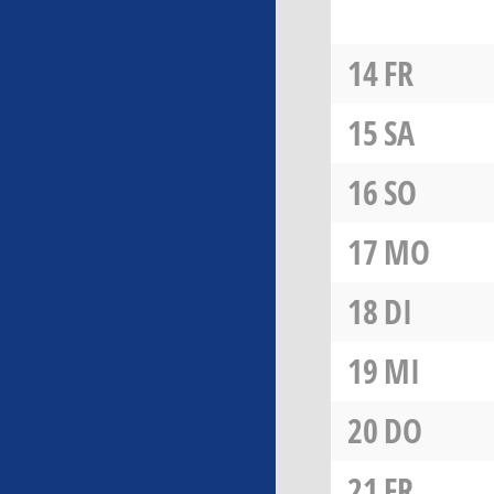
14
FR
15
SA
16
SO
17
MO
18
DI
19
MI
20
DO
21
FR