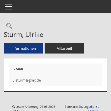
Toggle navigation
Rechercheauswahl
Sturm, Ulrike
Informationen
Mitarbeit
E-Mail
mru
Letzte Änderung: 08.08.2026
Software:
Sitzungsdienst
(Wird in