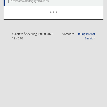
Kreisverwaltungsgebäudes
Mehr Dat
…
Letzte Änderung: 08.08.2026
Software:
Sitzungsdienst
(Wird in
12:46:08
Session