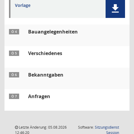
Vorlage
Bauangelegenheiten
Ö 4
Verschiedenes
Ö 5
Bekanntgaben
Ö 6
Anfragen
Ö 7
Letzte Änderung: 05.08.2026
Software:
Sitzungsdienst
(Wird in
12:46:20
Session