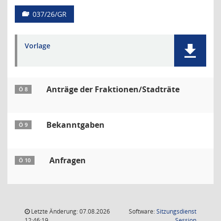
037/26/GR
Vorlage
Anträge der Fraktionen/Stadträte
Ö 8
Bekanntgaben
Ö 9
Anfragen
Ö 10
Letzte Änderung: 07.08.2026
Software:
Sitzungsdienst
(Wird in
12:46:19
Session