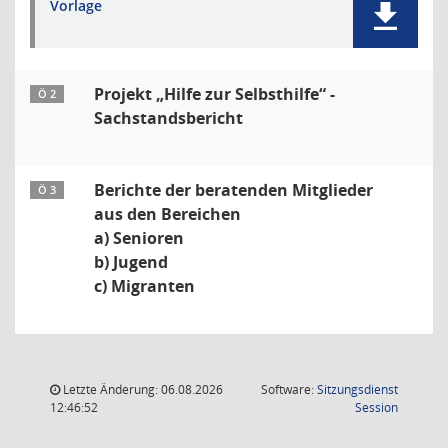
Vorlage
Projekt „Hilfe zur Selbsthilfe“ -
Ö 2
Sachstandsbericht
Berichte der beratenden Mitglieder
Ö 3
aus den Bereichen
a) Senioren
b) Jugend
c) Migranten
Letzte Änderung: 06.08.2026
Software:
Sitzungsdienst
(Wird in
12:46:52
Session