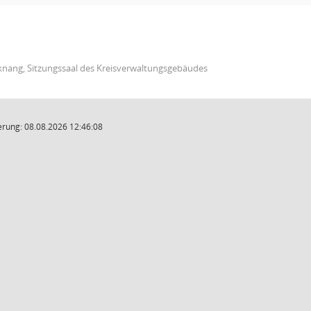
knang, Sitzungssaal des Kreisverwaltungsgebäudes
rung: 08.08.2026 12:46:08