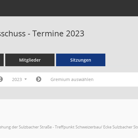
schuss - Termine 2023
Mitglieder
Sitzungen
2023
Gremium auswählen
hung der Sulzbacher Straße - Treffpunkt Schweizerbau/ Ecke Sulzbacher St