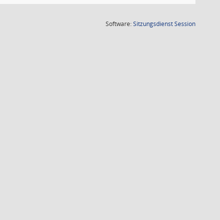
(Wird in
Software:
Sitzungsdienst
Session