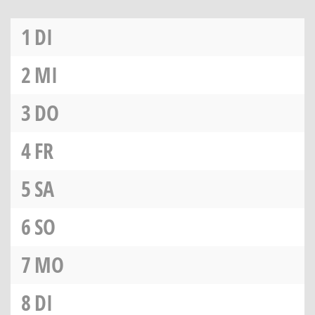
1
DI
2
MI
3
DO
4
FR
5
SA
6
SO
7
MO
8
DI