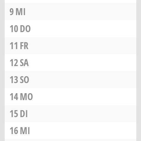
9
MI
10
DO
11
FR
12
SA
13
SO
14
MO
15
DI
16
MI