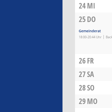
24
MI
25
DO
Gemeinderat
18:00-20:44 Uhr
Bac
26
FR
27
SA
28
SO
29
MO