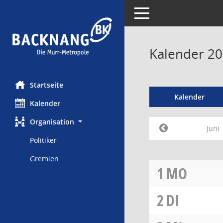
Toggle navigation
Kalender 20
Startseite
Kalender
Kalender
Organisation
Juni
Politiker
Gremien
1
MO
2
DI