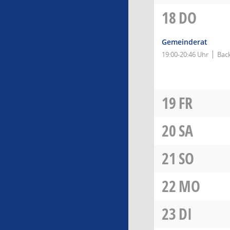
18
DO
Gemeinderat
19:00-20:46 Uhr
Bac
19
FR
20
SA
21
SO
22
MO
23
DI