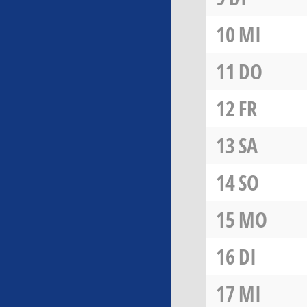
10
MI
11
DO
12
FR
13
SA
14
SO
15
MO
16
DI
17
MI