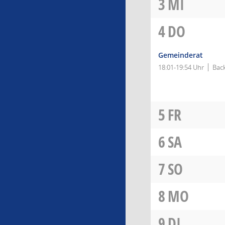
3
MI
4
DO
Gemeinderat
18:01-19:54 Uhr
Bac
5
FR
6
SA
7
SO
8
MO
9
DI