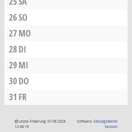
25
SA
26
SO
27
MO
28
DI
29
MI
30
DO
31
FR
Letzte Änderung: 07.08.2026
Software:
Sitzungsdienst
(Wird in
12:46:19
Session