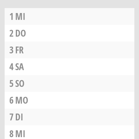
1
MI
2
DO
3
FR
4
SA
5
SO
6
MO
7
DI
8
MI