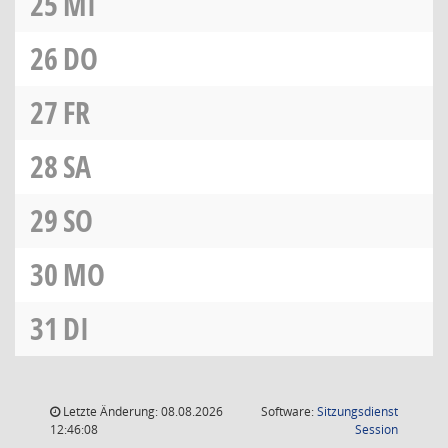
25
MI
26
DO
27
FR
28
SA
29
SO
30
MO
31
DI
Letzte Änderung: 08.08.2026
Software:
Sitzungsdienst
(Wird in
12:46:08
Session