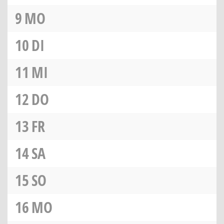
9
MO
10
DI
11
MI
12
DO
13
FR
14
SA
15
SO
16
MO