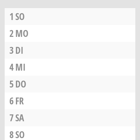
1
SO
2
MO
3
DI
4
MI
5
DO
6
FR
7
SA
8
SO