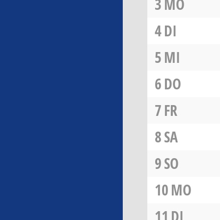
3
MO
4
DI
5
MI
6
DO
7
FR
8
SA
9
SO
10
MO
11
DI