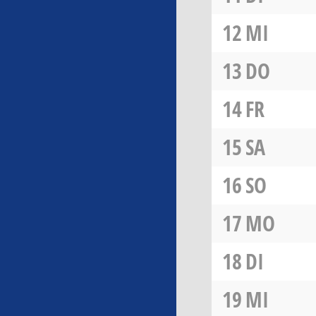
12
MI
13
DO
14
FR
15
SA
16
SO
17
MO
18
DI
19
MI