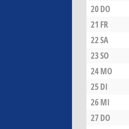
20
DO
21
FR
22
SA
23
SO
24
MO
25
DI
26
MI
27
DO