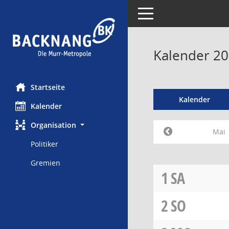
Toggle navigation
Kalender 20
Startseite
Kalender
Kalender
Organisation
Mai
Politiker
Gremien
1
SA
2
SO