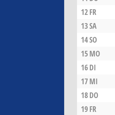
12
FR
13
SA
14
SO
15
MO
16
DI
17
MI
18
DO
19
FR