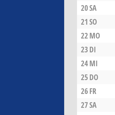
20
SA
21
SO
22
MO
23
DI
24
MI
25
DO
26
FR
27
SA