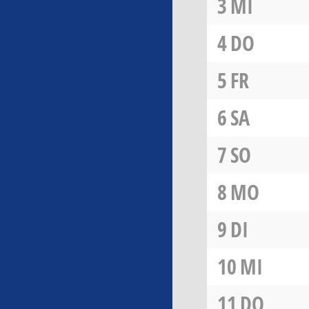
3
MI
4
DO
5
FR
6
SA
7
SO
8
MO
9
DI
10
MI
11
DO