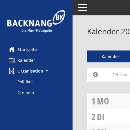
Toggle navigation
Kalender 20
Startseite
Kalender
Kalender
Organisation
Februar
Politiker
Gremien
1
MO
2
DI