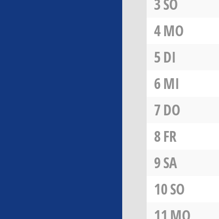
3
SO
4
MO
5
DI
6
MI
7
DO
8
FR
9
SA
10
SO
11
MO