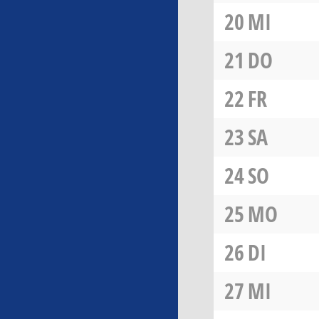
20
MI
21
DO
22
FR
23
SA
24
SO
25
MO
26
DI
27
MI