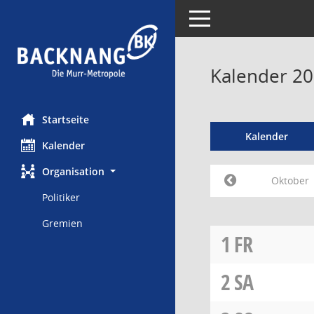
Toggle navigation
Kalender 2
Startseite
Kalender
Kalender
Organisation
Oktober
Politiker
Gremien
1
FR
2
SA