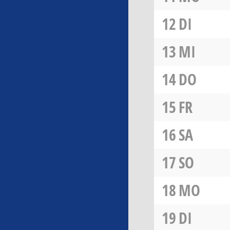
12
DI
13
MI
14
DO
15
FR
16
SA
17
SO
18
MO
19
DI