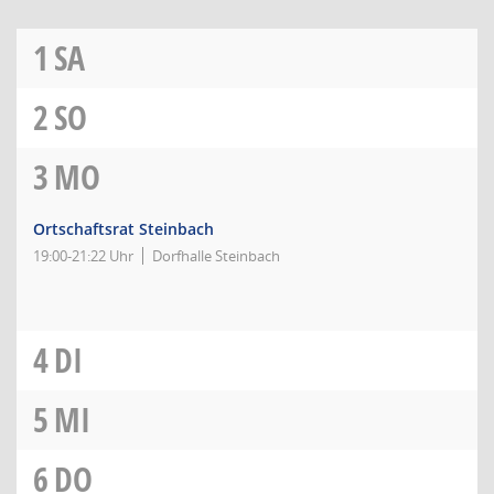
1
SA
2
SO
3
MO
Ortschaftsrat Steinbach
19:00-21:22 Uhr
Dorfhalle Steinbach
4
DI
5
MI
6
DO