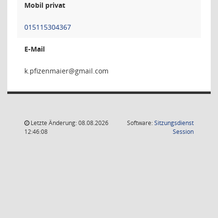
Mobil privat
015115304367
E-Mail
reiamn
Letzte Änderung: 08.08.2026
Software:
Sitzungsdienst
(Wird in
12:46:08
Session