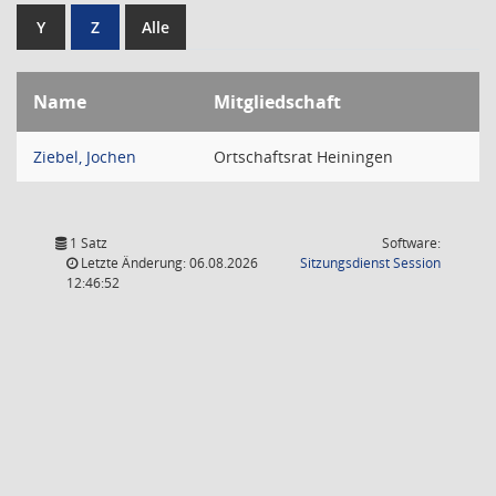
Y
Z
Alle
Name
Mitgliedschaft
Ziebel, Jochen
Ortschaftsrat Heiningen
1 Satz
Software:
(Wird in
Letzte Änderung: 06.08.2026
Sitzungsdienst
Session
12:46:52