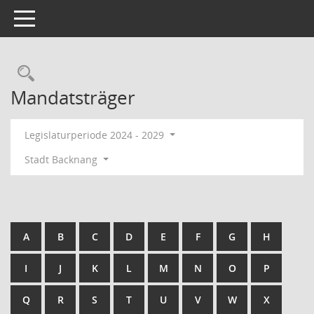
Toggle navigation
Rechercheauswahl
Mandatsträger
Legislaturperiode 2024 - 2029
Stadt Backnang
A
B
C
D
E
F
G
H
I
J
K
L
M
N
O
P
Q
R
S
T
U
V
W
X