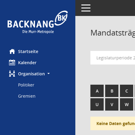
Toggle navigation
Mandatsträ
Startseite
Legislaturperiode 
Kalender
Organisation
Politiker
A
B
C
Gremien
U
V
W
Keine Daten gefun