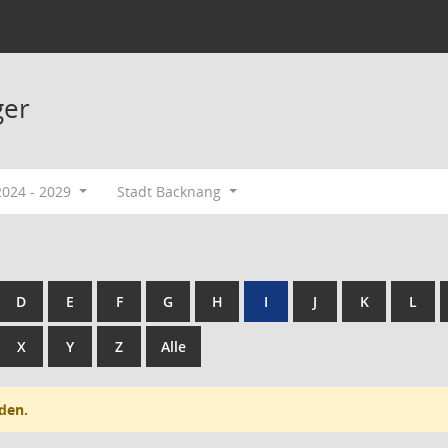
ger
2024 - 2029
Stadt Backnang
D
E
F
G
H
I
J
K
L
X
Y
Z
Alle
den.