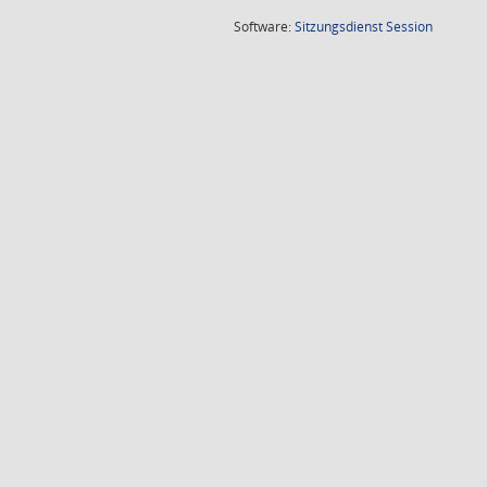
(Wird in
Software:
Sitzungsdienst
Session