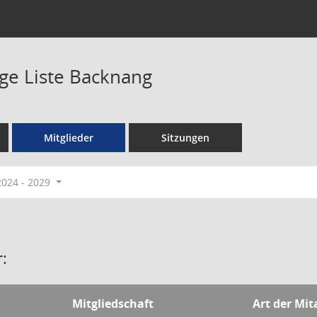
nge Liste Backnang
Mitglieder
Sitzungen
2024 - 2029
:
Mitgliedschaft
Art der Mit