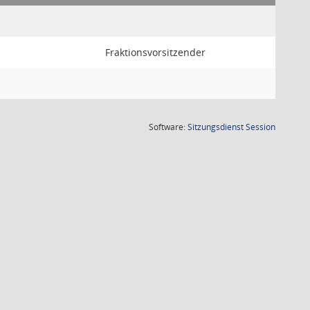
Fraktionsvorsitzender
(Wird in
Software:
Sitzungsdienst
Session